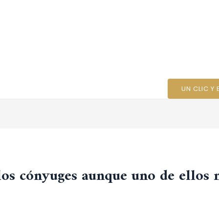
Ini
UN CLIC Y
los cónyuges aunque uno de ellos 
d
/ Por
bonitoplaya277@gmail.com