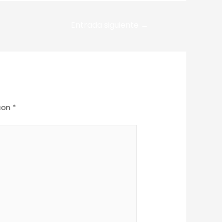
Entrada siguiente
→
 con
*