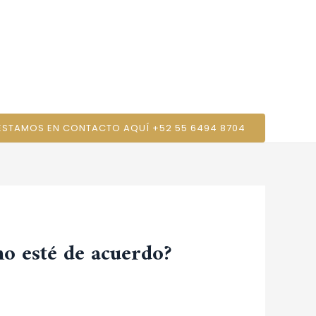
cio
Conócenos
Sérvicios
Contáctanos
 ESTAMOS EN CONTACTO AQUÍ +52 55 6494 8704
no esté de acuerdo?