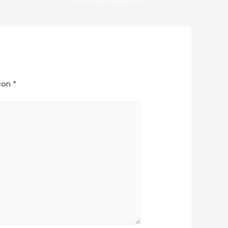
 con
*