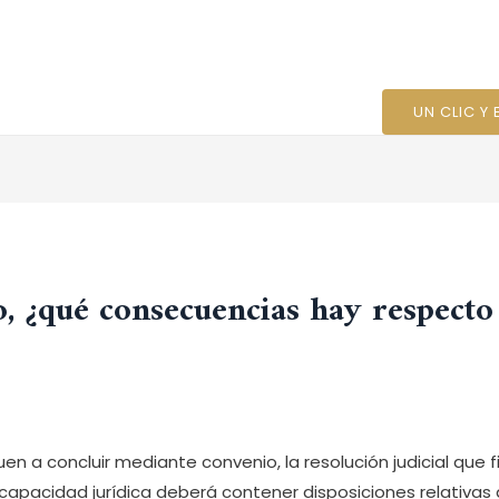
Ini
UN CLIC Y
, ¿qué consecuencias hay respecto 
d
/ Por
bonitoplaya277@gmail.com
uen a concluir mediante convenio, la resolución judicial que f
pacidad jurídica deberá contener disposiciones relativas a